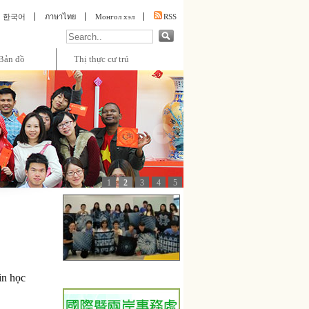
한국어
ภาษาไทย
Монгол хэл
RSS
Bản đồ
Thị thực cư trú
1
2
3
4
5
:::
in học