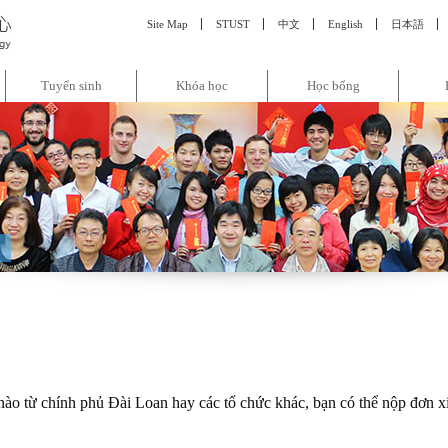
:::
Site Map
STUST
中文
English
日本語
Tuyển sinh
Khóa học
Học bổng
ào từ chính phủ Đài Loan hay các tổ chức khác, bạn có thể nộp đơn x