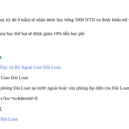
(học kỳ đủ 9 tuần) sẽ nhận được học bổng 5000 NTD và được khấu trừ 
hóa học thứ hai sẽ được giảm 10% tiền học phí
n
 Dục và Bộ Ngoại Giao Đài Loan
i Giao Đài Loan
văn phòng Đài Loan tại nước ngoài hoặc văn phòng đại diện của Đài Loa
aspx?loc=tw&ItemId=8
1
 Đài Loan