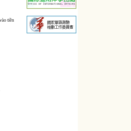
vào tiền
n