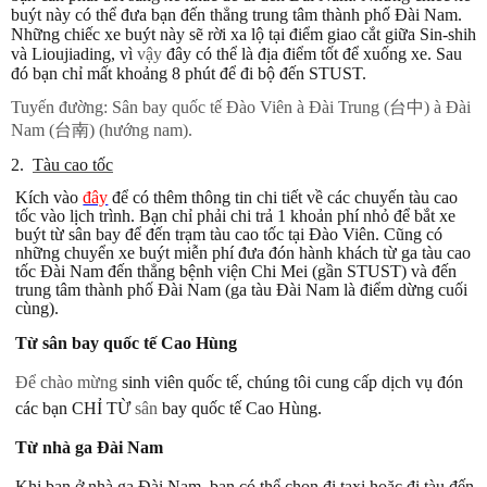
buýt này có thể đưa bạn đến thẳng trung tâm thành phố Đài Nam.
Những chiếc xe buýt này sẽ rời xa lộ tại điểm giao cắt giữa Sin-shih
và Lioujiading, vì
vậy
đây có thể là địa điểm tốt để xuống xe. Sau
đó bạn chỉ mất khoảng 8 phút để đi bộ đến STUST.
Tuyến đường: Sân bay quốc tế Đào Viên
à
Đài Trung (台中)
à
Đài
Nam (台南) (hướng nam).
2.
Tàu cao tốc
Kích vào
đây
để có thêm thông tin chi tiết về các chuyến tàu cao
tốc vào lịch trình. Bạn chỉ phải chi trả 1 khoản phí nhỏ để bắt xe
buýt từ sân bay để đến trạm tàu cao tốc tại Đào Viên. Cũng có
những chuyển xe buýt miễn phí đưa đón hành khách từ ga tàu cao
tốc Đài Nam đến thẳng bệnh viện Chi Mei (gần STUST) và đến
trung tâm thành phố Đài Nam (ga tàu Đài Nam là điểm dừng cuối
cùng).
Từ sân bay quốc tế Cao Hùng
Để chào mừng
sinh viên quốc tế, chúng tôi cung cấp dịch vụ đón
các bạn CHỈ TỪ
sân
bay quốc tế Cao Hùng.
Từ nhà ga Đài Nam
Khi bạn ở nhà ga Đài Nam, bạn có thể chọn đi taxi hoặc đi tàu đến