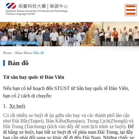
1
2
3
4
5
:::
Home：
Main Menu
>
Bản đồ
Bản đồ
Từ sân bay quốc tế Đào Viên
Nếu bạn có kế hoạch đến STUST từ
Sân bay quốc tế Đào Viên,
bạn có 2 cách di chuyển:
1.
Xe buýt
Có rất nhiều xe buýt đi lại giữa sân bay và các thành phố lân cận
như Đài Bắc(Taipei), Bản Kiều(Banqiao), Trung Lịch(Zhongli) và
Đài Trung (Taichung) (kích vào đấy để xem lịch trình xe buýt)
.
Để
đi bằng xe buýt, bạn bắt xe buýt đi về phía nam Đài Trung, tại đây
bạn cần phải đổi sang xe khác để đi đến Đài Nam. Những chiếc xe