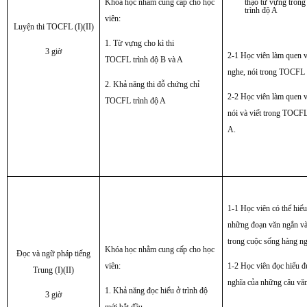
Khóa học nhằm cung cấp cho học
thạo từ vựng tro
trình độ A
viên:
Luyện thi TOCFL (I)(II)
1. Từ vựng cho kì thi
3 giờ
2-1 Học viên làm quen v
TOCFL trình độ B và A
nghe, nói trong TOCFL 
2. Khả năng thi đỗ chứng chỉ
2-2 Học viên làm quen v
TOCFL trình độ A
nói và viết trong TOCFL
A.
1-1 Học viên có thể hiể
những đoạn văn ngắn và
trong cuộc sống hàng n
Khóa học nhằm cung cấp cho học
Đọc và ngữ pháp tiếng
viên:
1-2 Học viên đọc hiểu 
Trung (I)(II)
nghĩa của những câu vă
1. Khả năng đọc hiểu ở trình độ
3 giờ
mới bắt đầu