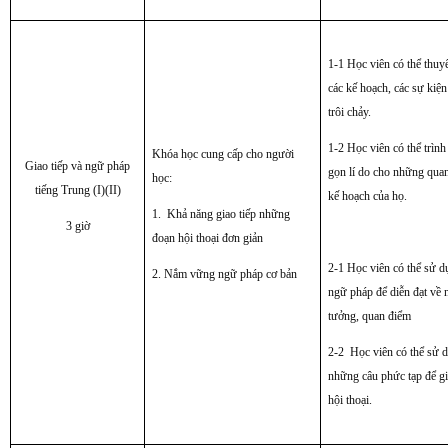
1-1 Học viên có thể thuyế
các kế hoạch, các sự kiệ
trôi chảy.
1-2 Học viên có thể trìn
Khóa học cung cấp cho người
Giao tiếp và ngữ pháp
gọn lí do cho những qua
học:
tiếng Trung (I)(II)
kế hoạch của họ.
1. Khả năng giao tiếp những
3 giờ
đoạn hội thoại đơn giản
2-1 Học viên có thể sử 
2. Nắm vững ngữ pháp cơ bản
ngữ pháp để diễn đạt về
tưởng, quan điểm
2-2 Học viên có thể sử 
những câu phức tạp để gi
hội thoại.