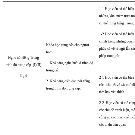
1-1 Học viên có thể hiểu
những khái niệm trừu tư
cụ thể trong tiếng Trung.
1-2 Học viên có thể hiểu
chính trong những đoạn h
Khóa học cung cấp cho người
phức cả về từ ngữ lẫn cấ
học:
pháp trong câu.
Nghe nói tiếng Trung
1. Khả năng nghe hiểu ở trình độ
trình độ trung cấp (I)(II)
trung cấp.
3 giờ
2-1 Học viên có thể biểu
2. Khả năng diễn đạt, nói tiếng
cách chi tiết về các chủ 
trung trình độ trung cấp.
tâm hay yêu thích.
2-2 Học viên có thể cùn
các chủ đề tranh luận, m
củng cố các quan điểm c
các ví dụ liên quan.