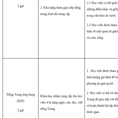
2-1 Học viên có thể giới 
3 giờ
2. Khả năng tham giao tiếp tiếng
những điểm khác và giố
trung trình độ trung cấp.
trong văn hóa các nước.
2-2 Học viên được tham 
luận về mối quan hệ giữ
và cuộc sống.
1. Học viên được tham g
tình huống giả định để đ
phương án giải quyết.
2. Học viên có thể sử dụ
Tiếng Trung ứng dụng
Khóa học nhằm cung cấp cho học
Trung để giao tiếp với đ
(I)(II)
viên 4 kĩ năng nghe, nói, đọc, viết
và hoàn thành bài tập liê
tiếng Trung.
3 giờ
được giao.