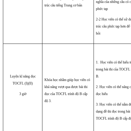
nghĩa của những câu có c
trúc câu tiếng Trung cơ bản
phức tạp
2-2 Học viên có thể sử d
trúc câu phức tạp hơn để t
hỏi
1. Học viên có thể hiểu 
trong bài thi của TOCFL 
Luyện kĩ năng đọc
B.
Khóa học nhằm giúp học viên có
TOCFL (I)(II)
khả năng vượt qua được bài thi
2. Học viên có thể nâng 
3 giờ
đọc của TOCFL trình độ B cấp
đọc hiểu
độ
3.
3. Học viên có thể nắm đ
dạng đề thi đọc trong bài 
TOCFL trình độ B cấp đ