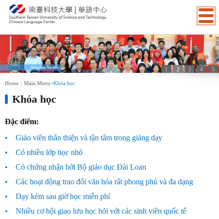
1
2
3
4
5
:::
Home：
Main Menu
>
Khóa học
Khóa học
Đặc điểm:
•
Giáo viên thân thiện và tận tâm trong giảng dạy
•
Có nhiều lớp học nhỏ
•
Có chứng nhận bởi Bộ giáo dục Đài Loan
•
Các hoạt động trao đổi văn hóa rất phong phú và đa dạng
•
Dạy kèm sau giờ học miễn phí
•
Nhiều cơ hội giao lưu học hỏi với các sinh viên quốc tế