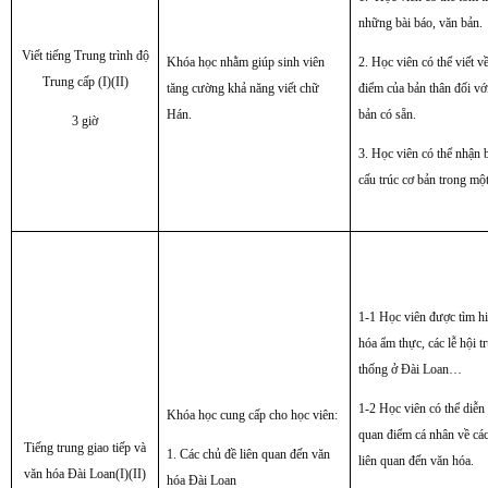
những bài báo, văn bản.
Viết tiếng Trung trình độ
Khóa học nhằm giúp sinh viên
2. Học viên có thể viết v
Trung cấp (I)(II)
tăng cường khả năng viết chữ
điểm của bản thân đối vớ
Hán.
bản có sẵn.
3 giờ
3. Học viên có thể nhận 
cấu trúc cơ bản trong một
1-1 Học viên được tìm h
hóa ẩm thực, các lễ hội t
thống ở Đài Loan…
1-2 Học viên có thể diễn 
Khóa học cung cấp cho học viên:
quan điểm cá nhân về cá
Tiếng trung giao tiếp và
1. Các chủ đề liên quan đến văn
liên quan đến văn hóa.
văn hóa Đài Loan(I)(II)
hóa Đài Loan