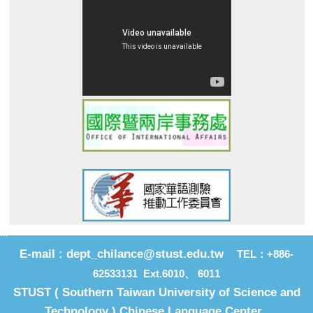
E-mail : dept_chilance@stust.edu.tw
TEL：+886-
62533131 Ext.6010、 6011
STUST ( Southern Taiwan Un
i
versity of Science and
Technology ) Chinese Language Center
Address : No. 1, Nan-Tai Street, Yungkang Dist., Tainan City
710, Taiwan R.O.C.