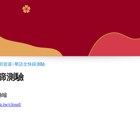
:::
篩測驗