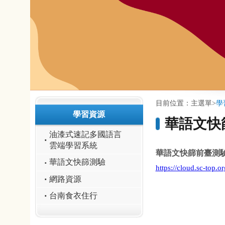
:::
:::
目前位置：
主選單
>
學習資源
>
華語文快
學習資源
華語文快篩測驗
油漆式速記多國語言
雲端學習系統
華語文快篩前
臺測驗端
華語文快篩測驗
https://cloud.sc-top.org.tw/cloud/
網路資源
台南食衣住行