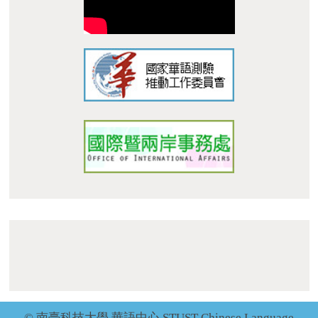
Center
地址 : 710 台南市永康區南台街 1 號 L305 Address:
L305, No. 1, Nan-Tai Street, Yungkang Dist., Tainan City
710, Taiwan R.O.C.
TEL：+886-62533131 Ext.6010 E-mail :
dept_chilance@stust.edu.tw