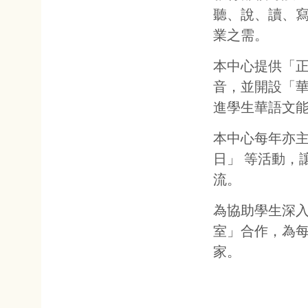
日」 等活動，讓學生體驗
流。
為協助學生深入體驗臺灣文
室」合作，為每位遠到而來
家。
:::
© 南臺科技大學 華
地址 : 710 台南市永康區南台街 1 號 L305 Address: L305,
TEL：+886-62533131