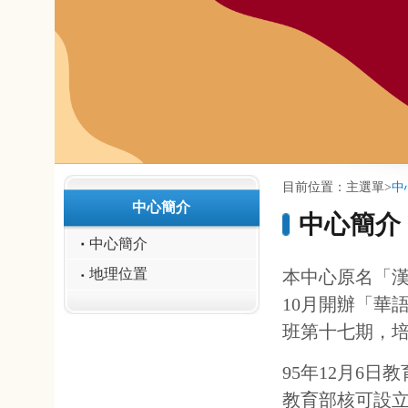
:::
:::
目前位置：
主選單
>
中心簡介
中心簡介
中心簡介
中心簡介
地理位置
本中心原名「漢語中心」，9
10月開辦「華語師資培培
班第十七期，培育100餘位
95年12月6日教育部訪視
教育部核可設立之華語中心
聽、說、讀、寫之課程，並
業之需。
本中心提供「正音課程」及
音，並開設「華語文能力測驗
進學生華語文能力。課餘時
本中心每年亦主辦及協辦「