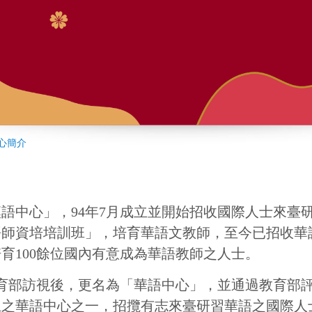
:::
4年7月成立並開始招收國際人士來臺研習華語，同年
訓班」，培育華語文教師，至今已招收華語師資培訓初階
國內有意成為華語教師之人士。
後，更名為「華語中心」，並通過教育部評鑑，成為國內
之一，招攬有志來臺研習華語之國際人士，提供華語文
輔導學生考取華語文能力測驗認證，以利未來求學、就
「注音教學課程」兩門免費課程，讓學生加強口語發
(TOCFL)證照培訓班」，期望透過多元的課程規劃增
間亦安排免費課後輔導時段，即時為學生解答。
農曆新年活動」、「國際藝術文化節活動」、「華語