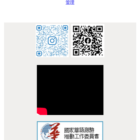
:::
© 南臺科技大學 華語中心 STUST Chinese Language
Center
地址 : 710 台南市永康區南台街 1 號 L305 Address:
L305, No. 1, Nan-Tai Street, Yungkang Dist., Tainan City
710, Taiwan R.O.C.
TEL：+886-62533131 Ext.6010 E-mail :