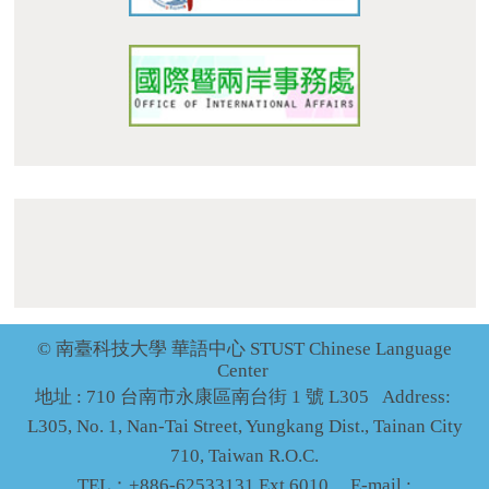
dept_chilance@stust.edu.tw