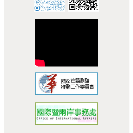
:::
© 南臺科技大學 華語中心 STUST Chinese Language
Center
地址 : 710 台南市永康區南台街 1 號 L305 Address:
L305, No. 1, Nan-Tai Street, Yungkang Dist., Tainan City
710, Taiwan R.O.C.
TEL：+886-62533131 Ext.6010 E-mail :
dept_chilance@stust.edu.tw