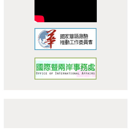
:::
© 南臺科技大學 華語中心 STUST Chinese Language
Center
地址 : 710 台南市永康區南台街 1 號 L305 Address:
L305, No. 1, Nan-Tai Street, Yungkang Dist., Tainan City
710, Taiwan R.O.C.
TEL：+886-62533131 Ext.6010 E-mail :
dept_chilance@stust.edu.tw