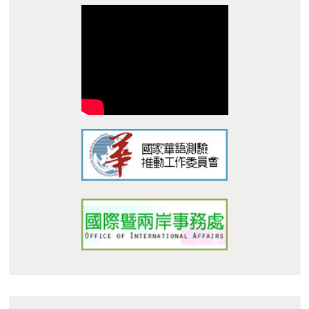
TEL：+886-62533131 Ext.6010 E-mail :
dept_chilance@stust.edu.tw