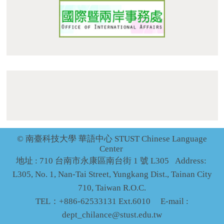
L305, No. 1, Nan-Tai Street, Yungkang Dist., Tainan City
710, Taiwan R.O.C.
TEL：+886-62533131 Ext.6010 E-mail :
dept_chilance@stust.edu.tw