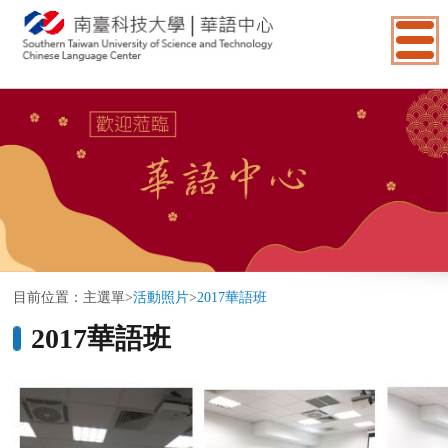
:::
目前位置：
主選單
>
活動照片
>
2017華語班
2017華語班