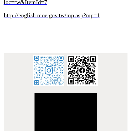
:::
© 南臺科技大學 華語中心 STUST Chinese Language
Center
地址 : 710 台南市永康區南台街 1 號 L305 Address:
L305, No. 1, Nan-Tai Street, Yungkang Dist., Tainan City
710, Taiwan R.O.C.
TEL：+886-62533131 Ext.6010 E-mail :
dept_chilance@stust.edu.tw