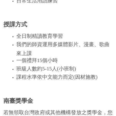
一個禮拜
15
個小時
班級人數約
5-15
人
(
小班制
)
課程水準依中文能力而定
(
因材施教
)
南臺獎學金
若無領取台灣政府或其他機構發放之獎學金，您
可申請本中心獎學金。
獎學金說明如下：
1.
新生入學獎學金
每位完成入學註冊
(
2期
)
的新生將可獲得新臺幣
5,000
元新生入學獎學金，獎學金直接從學費
扣除。
2.舊生學費優惠
舊生持續在本中心註冊(2期)者，學費予以9折優
惠。