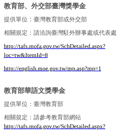
loc=tw&ItemId=7
http://english.moe.gov.tw/mp.asp?mp=1