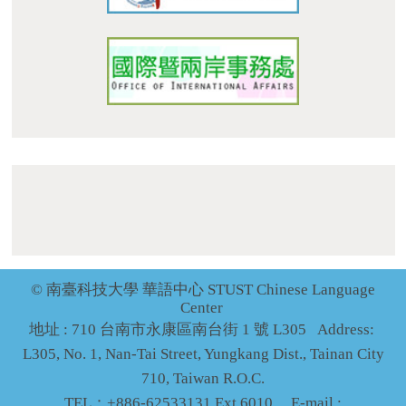
dept_chilance@stust.edu.tw