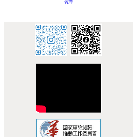
:::
© 南臺科技大學 華語中心 STUST Chinese Language
Center
地址 : 710 台南市永康區南台街 1 號 L305 Address:
L305, No. 1, Nan-Tai Street, Yungkang Dist., Tainan City
710, Taiwan R.O.C.
TEL：+886-62533131 Ext.6010 E-mail :