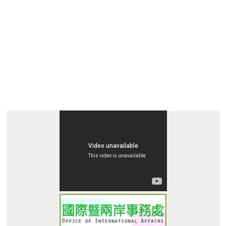
:::
E-mail : dept_chilance@stust.edu.tw
TEL：+886-
62533131 Ext.6010、 6011
STUST ( Southern Taiwan Un
i
versity of Science and
Technology ) Chinese Language Center
Address : No. 1, Nan-Tai Street, Yungkang Dist., Tainan City
710, Taiwan R.O.C.