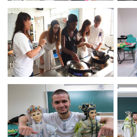
:::
E-mail : dept_chilance@stust.edu.tw
TEL：+886-
62533131 Ext.6010、 6011
STUST ( Southern Taiwan Un
i
versity of Science and
Technology ) Chinese Language Center
Address : No. 1, Nan-Tai Street, Yungkang Dist., Tainan City
710, Taiwan R.O.C.