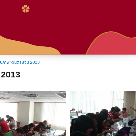
:::
2013