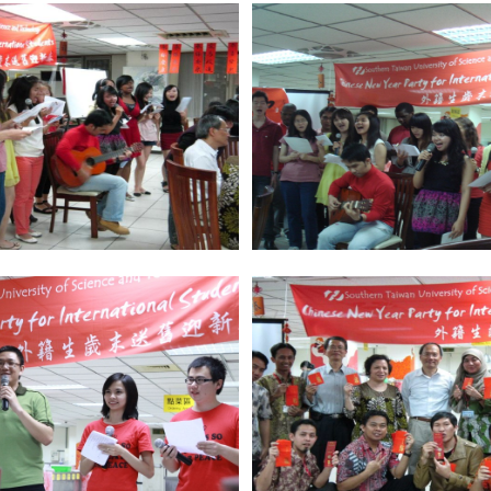
rsity of Science and Technology ) Chinese Language Center
i Street, Yungkang Dist., Tainan City 710, Taiwan R.O.C.