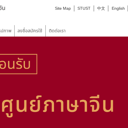
:::
Site Map
STUST
中文
English
日本語
한국어
Монгол хэл
ัครใช้
ติดต่อเรา