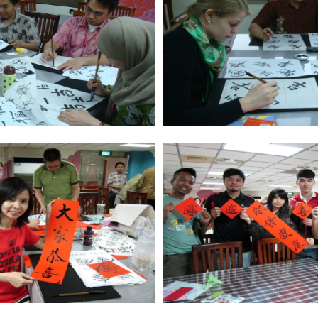
ce@stust.edu.tw
TEL：+886-62533131 Ext.6010、 6011