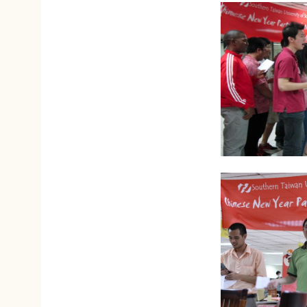
STUST ( Southern Taiwan Un
i
ve
Address : No. 1, Nan-Ta