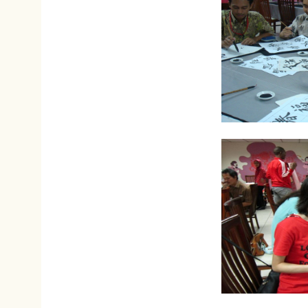
:::
E-mail : dept_chilan