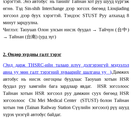
хэрэгтэй. Энэ автобус
нь танийг Тайнан хот руу шууд хүргэж
өгнө. Тэд
Sin-shih Interchange дээр зогсох бөгөөд Lioujiading
зогсоол дээр буух хэрэгтэй. Тэндээс STUST
Руу алхахад 8
минут зарцуулна.
Чиглэл: Taoyuan Олон улсын нисэх буудал → Тайчун (
台中
)
→ Тайнан (
台南
) (урд зүг)
2. Өндөр хурдны галт тэрэг
(Энд дарж THSRC-ийн талаар илүү дэлгэрэнгүй мэдээлэл
авна уу мөн галт тэрэгний хуваарийг шалгана уу
)
.
Дамжих
автобус нь нисэх онгоцны буудлаас
Taoyuan хотын HSR
буудал руу хамгийн бага зардлаар явдаг.
HSR зогсолоос
Тайнан хотын HSR зогсоол руу дамжин суух бөгөөд HSR
зогсоолоос
Chi Mei Medical Center
(
STUST
) болон Тайнан
хотын төв (
Tainan Railway Station
Сүүлийн зогсоол) рүү шууд
хүрэх үнэгүй автобус байдаг.