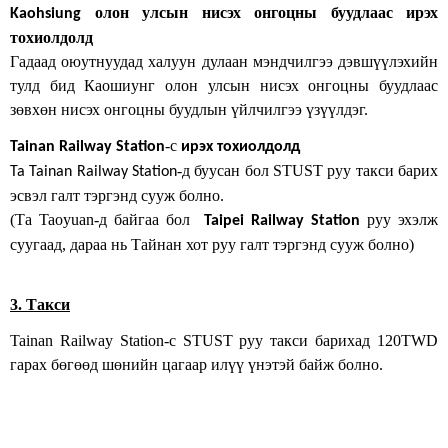
олон улсын нисэх онгоцны буудлаас ирэх
Kaohsiung
тохиолдолд
Гадаад оюутнуудад халуун дулаан мэндчилгээ дэвшүүлэхийн
тулд бид Каошиунг олон улсын нисэх онгоцны буудлаас
зөвхөн нисэх онгоцны буудлын үйлчилгээ үзүүлдэг.
-с
Tainan Railway Station
ирэх тохиолдолд
-д буусан бол STUST руу такси барих
Та Tainan Railway Station
эсвэл галт тэргэнд сууж болно.
(Та Taoyuan-д байгаа бол
руу эхэлж
Taipei Railway Station
суугаад, дараа нь Тайнан хот руу галт тэргэнд сууж болно)
3. Такси
Tainan Railway Station
-с STUST руу такси барихад 120
TWD
гарах бөгөөд шөнийн цагаар илүү үнэтэй байж болно.