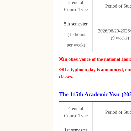
General
Period of Stu
Course Type
5th semester
2026/06/29-2026
(15 hours
(9 weeks)
per week)
※
In observance of the national Holid
※
If a typhoon day is announced, our
classes.
The 115th Academic Year (20
General
Period of Stu
Course Type
1st semester