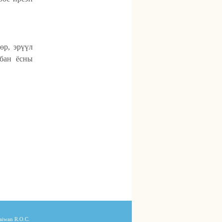
өр, эрүүл
лбан ёсны
Taiwan R.O.C.