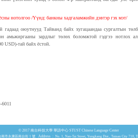
ёсны нотолгоо /Үүнд: банкны хадгаламжийн дэвтэр гэх мэт/
й гадаад оюутнууд Тайванд байх хугацаандаа сургалтын төлб
он амьжиргааны зардлыг төлөх боломжтой гэдгээ нотлох а
00 USD)-тай байх ёстой.
0-6011
© 2017 南台科技大學 華語中心 STUST Chinese Language Center
Address :
0 台南市永康區南台街 1 號
No. 1, Nan-Tai Street, Yungkang Dist., Tainan City 710, 