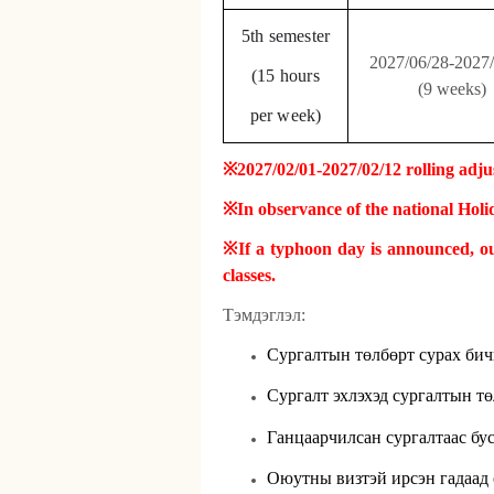
5th semester
2027/06/28-2027
(15 hours
(9 weeks)
per week)
※
2027/02/01-2027/02/12 rolling ad
※
In observance of the national Holid
※
If a typhoon day is announced, ou
classes.
Тэмдэглэл:
Сургалтын төлбөр
т
сурах бич
Сургалт
эхлэхэд сургалтын т
Ганцаарчилсан сургалтаас бус
Оюутны визтэй ирсэн гадаад