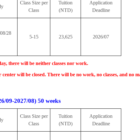
Class Size per
Tuition
Application
dy
Class
(NTD)
Deadline
/08/28
5-15
23,625
2026/07
ay, there will be neither classes nor work.
 center will be closed. There will be no work, no classes, and no 
26/09-2027/08) 50 weeks
Class Size per
Tuition
Application
dy
Class
(NTD)
Deadline