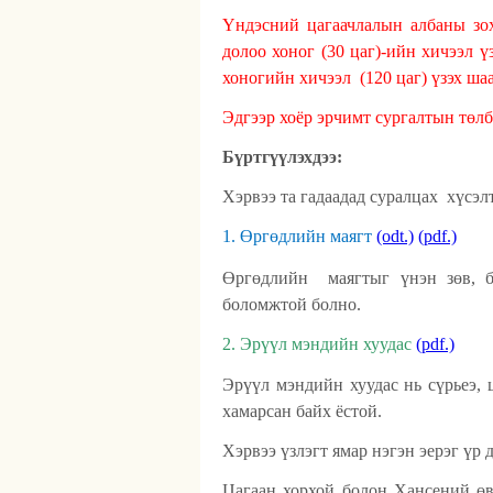
Үндэсний цагаачлалын албаны зо
долоо хоног (30 цаг)-ийн хичээл ү
хоногийн хичээл
(120 цаг) үзэх ша
Эдгээр хоёр эрчимт сургалтын төл
Бүртгүүлэхдээ:
Хэрвээ та гадаадад суралцах
хүсэл
1. Өргөдлийн маягт
(odt.)
(pdf.)
Өргөдлийн
маягтыг үнэн зөв, 
боломжтой болно.
2.
Эрүүл мэндийн хуудас
(pdf.)
Эрүүл мэндийн хуудас нь сүрьеэ, 
хамарсан байх ёстой.
Хэрвээ үзлэгт ямар нэгэн эерэг үр 
Цагаан хорхой болон Хансений өвч