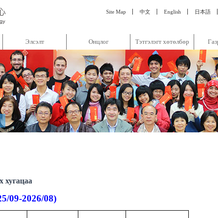
:::
Site Map
中文
English
日本語
Элсэлт
Онцлог
Тэтгэлэгт хөтөлбөр
Газ
х хугацаа
25/09-2026/08)