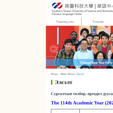
:::
Танилцуулга
Тэнхим
:::
Home：
Main Menu
>
Элсэлт
Элсэлт
Сургалтын төлбөр, өргөдөл дууса
The 114th Academic Year (20