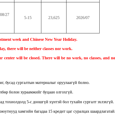
/08/27
5-15
23,625
2026/07
justment week and Chinese New Year Holiday.
ay, there will be neither classes nor work.
r center will be closed. There will be no work, no classes, and 
иг, бусад сургалтын материалыг оруулаагүй болно
.
өлбөр
болон хураамжийг
буцаа
н
олгохгүй.
ад тохиолдолд 5-с доошгүй хүнтэй бол тухайн сургалт эхлэхгүй.
 оюут
нууд
хамгийн багадаа 15 кредит цаг суралцах шаардлагатай