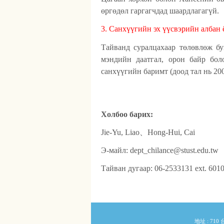
өргөдөл гаргагчдад шаардлагагүй.
3.
Санхүүгийн эх үүсвэрийн албан 
Тайванд суралцахаар төлөвлөж бу
мэндийн даатгал, орон байр бол
санхүүгийн баримт (доод тал нь 20
Холбоо барих:
Jie-Yu, Liao、Hong-Hui, Cai
Э-майл: dept_chilance@stust.edu.tw
Тайван дугаар: 06-2533131 ext. 601
:::
地址 : 71