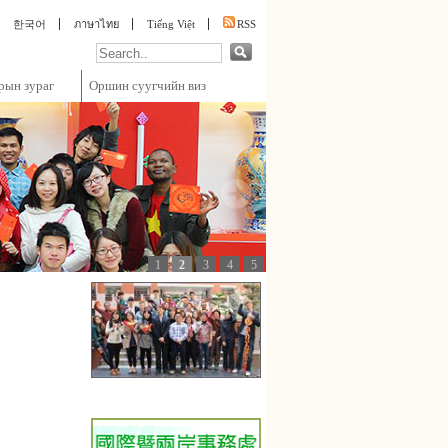
한국어
ภาษาไทย
Tiếng Việt
RSS
рын зураг
Оршин суугчийн виз
1
2
3
4
5
:::