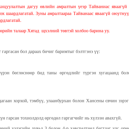
хицуулалтын дагуу өвлийн амралтын үеэр Тайваниас яваагүй
зэх шаардлагатай. Зуны амралтаараа Тайванаас яваагүй оюутнуу
ардлагатай.
бөрийн талаар Хятад
щхэлний төвтэй холбоо барина уу.
т гаргасан бол дараах бичиг баримтыг бэлтгэнэ үү:
бүрэн бөглөснөөр бид таны өргөдлийг түргэн хугацаанд бол
цагаан хорхой, тэмбүү, улаанбурхан болон Хансены євчин зэрэг
дүн гарсан тохиолдолд өргөдөл гаргагчийг нь хүлээн авахгүй.
ний үзлэгийн хувьд 3 болон 4-р хавсралтанд багтдаг улс орн