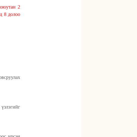
 оюутан 2
д 8 долоо
овсруулах
 үзлэгийг
оос ирсэн