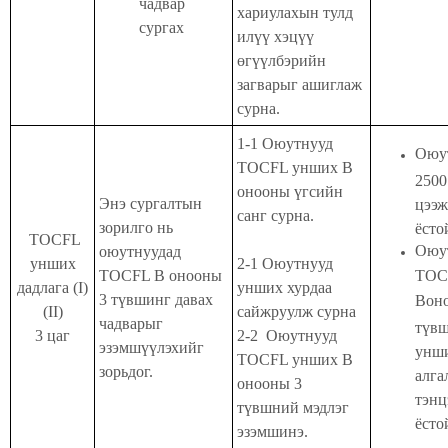
чадвар
хариулахын тулд
сургах
илүү хэцүү
өгүүлбэрийн
загварыг ашиглаж
сурна.
1-1 Оюутнууд
Оюу
TOCFL унших В
2500
онооны үгсийн
Энэ сургалтын
цээж
санг сурна.
зорилго нь
ёсто
TOCFL
Оюу
оюутнуудад
унших
2-1 Оюутнууд
TOCFL B онооны
TOC
дадлага (I)
унших хурдаа
3 түвшинг давах
Вон
(II)
сайжруулж сурна
чадварыг
түв
3 цаг
2-2 Оюутнууд
эзэмшүүлэхийг
унш
TOCFL унших В
зорьдог.
алга
онооны 3
тэнц
түвшний мэдлэг
ёсто
эзэмшинэ.