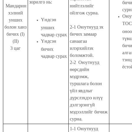
зорилго нь:
бич
Мандарин
нийтлэлийг
сурн
хэлний
ойлгож сурна.
Оюу
Үндсэн
унших
TOC
болон ханз
2-1 Оюутнууд эх
унших
оноо
бичих (I)
бичих замаар
чадвар сурах
түв
(II)
Үндсэн
санаагаа
бич
3 цаг
илэрхийлэх
бичих
алга
боломжтой.
чадвар сурах
тэнц
2-2 Оюутнууд
ёсто
өөрсдийн
мэдрэмж,
туршлага болон
үйл явдлыг
дүрслэхдээ илүү
дэлгэрэнгүй
мэдээллийг бичиж
сурна.
1-1 Оюутнууд