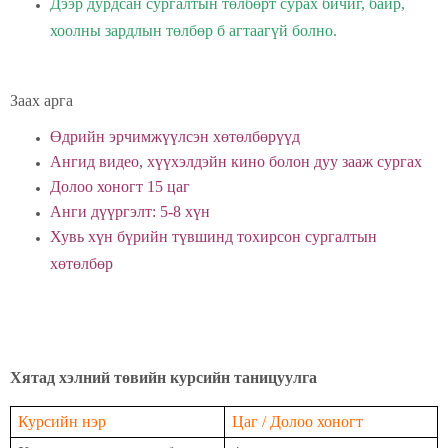
Дээр дурдсан сургалтын төлбөрт сурах бичиг, байр,
хоолны зардлын төлбөр б агтаагүй болно.
Заах арга
Өдрийн эрчимжүүлсэн хөтөлбөрүүд
Ангид видео, хүүхэлдэйн кино болон дуу зааж сургах
Долоо хоногт 15 цаг
Анги дүүргэлт: 5-8 хүн
Хувь хүн бүрийн түвшинд тохирсон сургалтын
хөтөлбөр
Хятад хэлний төвийн курсийн таницуулга
Курсийн нэр
Цаг / Долоо хоногт