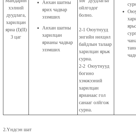
Мандарин
хөг
дуудлагыг
Анхан шатны
сур
хэлний
ойлгодог
ярих чадвар
Оюу
дуудлага,
болно.
эзэмших
хар
харилцан
ярь
Анхан шатны
яриа (I)(II)
2-1 Оюутнууд
сур
харилцан
3 цаг
энгийн нөхцөл
чан
ярианы чадвар
байдлын талаар
тан
эзэмших
харилцан ярьж
чад
сурна.
2-2 Оюутнууд
богино
хэмжээний
харилцан
ярианаас гол
санааг олйгож
сурна.
2.Үндсэн шат