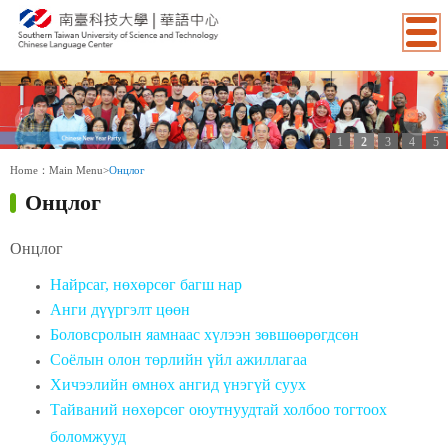
1
2
3
4
5
:::
Home：
Main Menu
>
Онцлог
Онцлог
Онцлог
Найрсаг, нөхөрсөг багш нар
Анги дүүргэлт цөөн
Боловсролын яамнаас хүлээн зөвшөөрөгдсөн
Соёлын олон төрлийн үйл ажиллагаа
Хичээлийн өмнөх ангид үнэгүй суух
Тайваний нөхөрсөг оюутнуудтай холбоо тогтоох
боломжууд