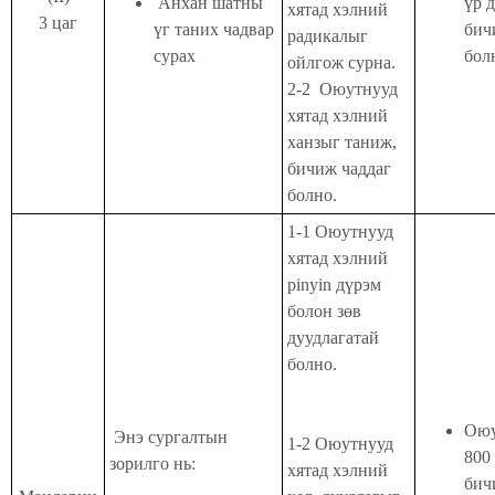
Анхан шатны
үр 
хятад хэлний
3 цаг
үг таних чадвар
бич
радикалыг
сурах
бол
ойлгож сурна.
2-2 Оюутнууд
хятад хэлний
ханзыг таниж,
бичиж чаддаг
болно.
1-1 Оюутнууд
хятад хэлний
pinyin дүрэм
болон зөв
дуудлагатай
болно.
Оюу
Энэ сургалтын
1-2 Оюутнууд
800
зорилго нь:
хятад хэлний
бич