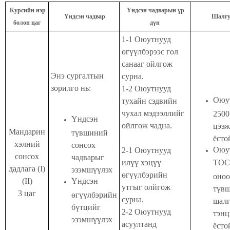
Курсийн нэр
Үндсэн чадварын үр
Үндсэн чадвар
Шалгу
болон цаг
дүн
1-1 Оюутнууд
өгүүлбэрээс гол
санааг ойлгож
Энэ сургалтын
сурна.
зорилго нь:
1-2 Оюутнууд
Оюу
тухайн сэдвийн
чухал мэдээллийг
2500
Үндсэн
ойлгож чадна.
цээж
Мандарин
түвшиний
ёсто
хэлний
сонсох
Оюу
2-1 Оюутнууд
сонсох
чадварыг
илүү хэцүү
TOC
дадлага (I)
эзэмшүүлэх
өгүүлбэрийн
оноо
(II)
Үндсэн
утгыг олйгож
түв
3 цаг
өгүүлбэрийн
сурна.
шалг
бүтцийг
2-2 Оюутнууд
тэнц
эзэмшүүлэх
асуултанд
ёсто