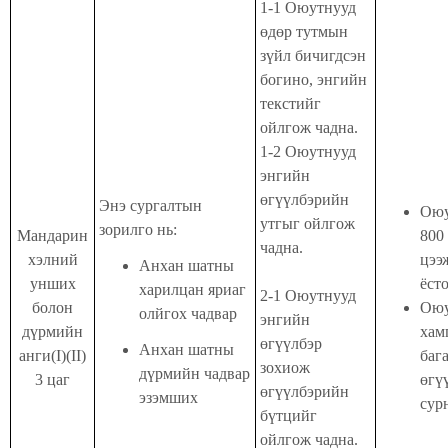
1-1
Оюутнууд
өдөр
тутмын
зүйл
бичигдсэн
богино
,
энгийн
текстийг
ойлгож
чадна
.
1-2
Оюутнууд
энгийн
өгүүлбэрийн
Энэ сургалтын
Оюу
утгыг
ойлгож
зорилго нь:
Мандарин
800
чадна
.
хэлний
цээ
Анхан шатны
унших
ёст
харилцан яриаг
2-1
Оюутнууд
болон
Оюу
олйгох чадвар
энгийн
дүрмийн
хам
өгүүлбэр
Анхан шатны
анги(I)(II)
баг
зохиож
дүрмийн чадвар
3 цаг
өгү
өгүүлбэрийн
эзэмших
сур
бүтцийг
ойлгож чадна.