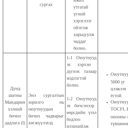
ижил
сургах
утгатай
үгний
хэрэглээг
ойлгож
харьцуулж
чаддаг
болно.
1-1
Оюутнууд
эх
хэрхэн
дүгнэх талаар
Оюутну
мэдлэгтэй
5000 үг
болно.
Дунд
цээжлэх
шатны
Энэ сургалтын
ёстой
1-2
Оюутнууд
Оюутну
Мандарин
зорилго нь
эх бичсэнээр
хэлний
оюутнуудын
TOCFL
өөрсдийн үзэл
бичих
бичих чадварыг
онооны 
бодлоо
дадлага (I)
хөгжүүлэхэд
түвшин
илэрхийлж