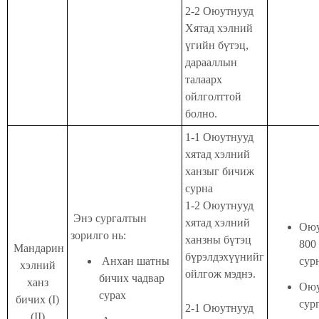
2-2
Оюутнууд
Хятад хэлний
үгийн
бүтэц,
дарааллын
талаарх
ойлголттой
болно
.
1-1 Оюутнууд
хятад хэлний
ханзыг бичиж
сурна
1-2 Оюутнууд
Энэ сургалтын
хятад хэлний
Оюу
зорилго нь:
ханзны бүтэц
800
Мандарин
бүрэлдэхүүнийг
Анхан шатны
сур
хэлний
ойлгож мэднэ.
бичих чадвар
ханз
Оюу
сурах
бичих (I)
сур
2-1 Оюутнууд
(II)