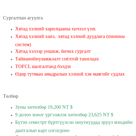
Сургалтын агуулга
Хятад хэлний харилцааны хичээл үзэх
Хятад хэлний ханз,
хятад хэлний дуудлага (пинины
систем)
Хятад хэлээр уншиж, бичих сургалт
Тайванийнуламжлалт соёлтой танилцах
TOFCL шалгалтанд бэлдэх
Өдөр тутмын амьдралын хэлний хэв маягийг судлах
Төлбөр
Зуны хөтөлбөр 19,200 NT $
9 долоо хоног үргэлжлэх хөтөлбөр 23,625 NT $
Бүтэн семестрт бүртгүүлсэн оюутнуудад эрүүл мэндийн
даатгалын карт олгогдоно