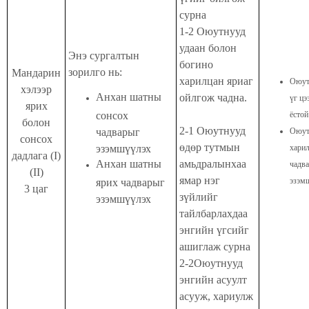
сурна
1-2 Оюутнууд
удаан болон
Энэ сургалтын
богино
зорилго нь:
Мандарин
харилцан яриаг
Оюут
хэлээр
Анхан шатны
ойлгож чадна.
үг цэ
ярих
сонсох
ёстой
болон
2-1 Оюутнууд
чадварыг
Оюут
сонсох
өдөр тутмын
эзэмшүүлэх
хари
дадлага (I)
Анхан шатны
амьдралынхаа
чадв
(II)
ямар нэг
эзэм
ярих чадварыг
3 цаг
зүйлийг
эзэмшүүлэх
тайлбарлахдаа
энгийн үгсийг
ашиглаж сурна
2-2Оюутнууд
энгийн асуулт
асууж, хариулж