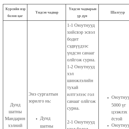
Курсийн нэр
Үндсэн чадварын
Үндсэн чадвар
Шалгуур
болон цаг
үр дүн
1-1 Оюутнууд
хийсвэр эсвэл
бодит
сэдвүүдээс
үндсэн санааг
олйгож сурна.
1-2 Оюутнууд
хэл
шинжлэлийн
тухай
Энэ сургалтын
илтгэлээс гол
Оюутну
зорилго нь:
санааг олйгож
Дунд
5000 үг
сурна.
шатны
цээжлэх
Дунд
Мандарин
ёстой
2-1 Оюутнууд
Оюутну
хэлний
шатны
үзэл бодол,