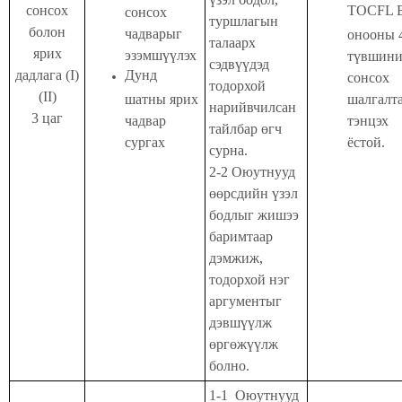
сонсох
TOCFL 
сонсох
туршлагын
болон
чадварыг
онооны 
талаарх
ярих
эзэмшүүлэх
түвшин
сэдвүүдэд
дадлага (I)
Дунд
сонсох
тодорхой
(II)
шатны ярих
шалгалт
нарийвчилсан
3 цаг
чадвар
тэнцэх
тайлбар өгч
сургах
ёстой.
сурна.
2-2 Оюутнууд
өөрсдийн үзэл
бодлыг жишээ
баримтаар
дэмжиж,
тодорхой нэг
аргументыг
дэвшүүлж
өргөжүүлж
болно.
1-1
Оюутнууд