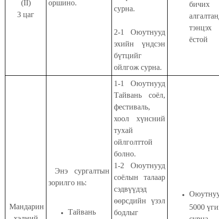
(II)
оршино.
бичих
сурна.
3 цаг
алгалтан
тэнцэх
2-1
Оюутнууд
ёстой
эхийн үндсэн
бүтцийг
ойлгож сурна.
1-1 Оюутнууд
Тайвань соёл,
фестиваль,
хоол хүнсний
тухай
ойлголттой
болно.
1-2 Оюутнууд
Энэ сургалтын
соёлын талаар
зорилго нь:
сэдвүүдэд
Оюутну
өөрсдийн үзэл
Мандарин
5000 үги
Тайвань
бодлыг
хэлний
сурна.