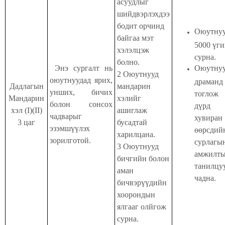
асуудлыг
шийдвэрлэхдээ
бодит орчинд
Оюутну
байгаа мэт
5000 үги
хэлэлцэж
сурна.
болно.
Энэ сургалт нь
Оюутну
2 Оюутнууд
оюутнуудад ярих,
драманд
Дадлагын
мандарин
унших, бичих
тоглож
Мандарин
хэлийг
болон сонсох
дүрд
хэл (I)(II)
ашиглаж
чадварыг
хувиран
3 цаг
бусадтай
эзэмшүүлэх
өөрсдий
харилцана.
зорилготой.
сурлагы
3 Оюутнууд
амжилт
бичгийн болон
танилцу
аман
чадна.
бичвэрүүдийн
хоорондын
ялгааг олйгож
сурна.