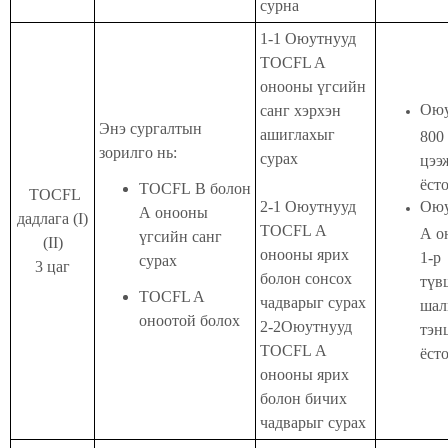
сурна
1-1 Оюутнууд
TOCFL A
онооны үгсийн
Оюу
санг хэрхэн
Энэ сургалтын
ашиглахыг
800
зорилго нь:
сурах
цээ
ёст
TOCFL B болон
TOCFL
2-1 Оюутнууд
Оюу
А онооны
дадлага (I)
TOCFL А
А о
үгсийн санг
(II)
онооны ярих
1-р
сурах
3 цаг
болон сонсох
түв
TOCFL A
чадварыг сурах
шал
оноотой болох
2-2Оюутнууд
тэн
TOCFL А
ёст
онооны ярих
болон бичих
чадварыг сурах