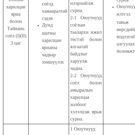
илэрхийлж
соёлд
Оюутну
харилцан
сурна.
хамааралтай
яриа
илтгэл
2-1 Оюутнууд
сэдэв
болон
тавьж
Дунд
соёлын
Тайвань
өөрсдий
таалархи ижил
шатны
соёл (I)(II)
мэдлэги
төстэй болон
харилцан
3 цаг
алгуулах
ялгаатай
ярианы
боломжт
байдлыг
чадвар
харуулж
зэмшүүлэх
чадна.
2-2 Оюутнууд
соёл болон
амьдралын
харилцаа
холбоог
хэлэлцэж ярьж
сурна.
1 Оюутнууд