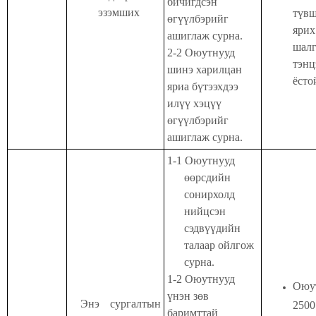
бичигдсэн
эзэмших
түв
өгүүлбэрийг
ярих
ашиглаж сурна.
шалг
2-2
Оюутнууд
тэнц
шинэ харилцан
ёсто
яриа бүтээхдээ
илүү хэцүү
өгүүлбэрийг
ашиглаж сурна.
1-1
Оюутнууд
өөрсдийн
сонирхолд
нийцсэн
сэдвүүдийн
талаар ойлгож
сурна.
1-2 Оюутнууд
Оюу
үнэн зөв
Энэ сургалтын
2500
баримттай