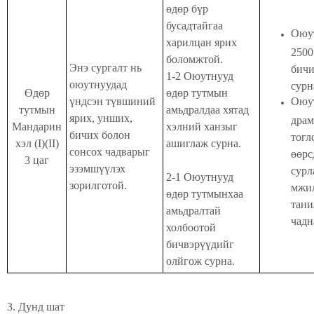
өдөр бүр
бусадтайгаа
Оюу
харилцан ярих
2500
боломжтой.
Энэ сургалт нь
бич
1-2 Оюутнууд
оюутнуудад
сурн
Өдөр
өдөр тутмын
үндсэн түвшиний
Оюу
тутмын
амьдралдаа хятад
ярих, унших,
драм
Мандарин
хэлний ханзыг
бичих болон
тогл
хэл (I)(II)
ашиглаж сурна.
сонсох чадварыг
өөрс
3 цаг
эзэмшүүлэх
сурл
2-1 Оюутнууд
зорилготой.
мжи
өдөр тутмынхаа
тан
амьдралтай
чадн
холбоотой
бичвэрүүдийг
олйгож сурна.
3. Дунд шат