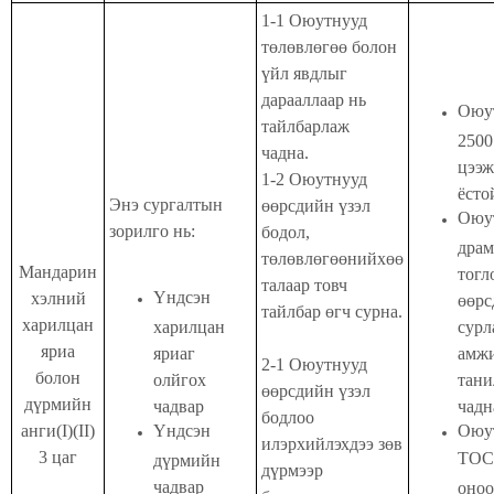
1-1
Оюутнууд
төлөвлөгөө болон
үйл явдлыг
дарааллаар нь
Оюу
тайлбарлаж
2500
чадна.
цээж
1-2
Оюутнууд
ёсто
Энэ сургалтын
өөрсдийн үзэл
Оюу
зорилго нь:
бодол,
драм
төлөвлөгөөнийхөө
Мандарин
тогл
талаар товч
Үндсэн
хэлний
өөрс
тайлбар өгч сурна.
харилцан
харилцан
сурл
яриа
яриаг
амж
2-1
Оюутнууд
болон
олйгох
тан
өөрсдийн үзэл
дүрмийн
чадвар
чадн
бодлоо
анги(I)(II)
Үндсэн
Оюу
илэрхийлэхдээ зөв
3 цаг
TOC
дүрмийн
дүрмээр
чадвар
оноо