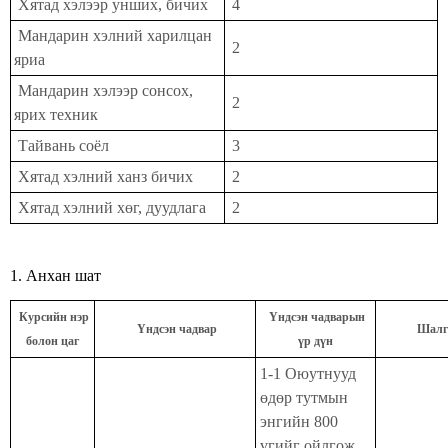
Хятад хэлээр унших, бичих
4
Мандарин хэлний харилцан
2
яриа
Мандарин хэлээр сонсох,
2
ярих техник
Тайвань соёл
3
Хятад хэлний ханз бичих
2
Хятад хэлний хөг, дуудлага
2
1. Анхан шат
Курсийн нэр
Үндсэн чадварын
Үндсэн чадвар
Шалг
болон цаг
үр дүн
1-1 Оюутнууд
өдөр тутмын
энгийн 800
үгийг ойлгож