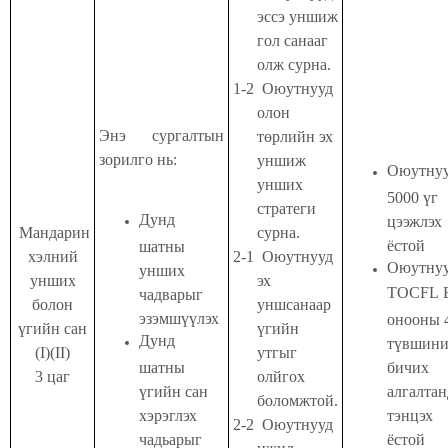
эссэ уншиж
гол санааг
олж сурна.
1-2
Оюутнууд
олон
Энэ сургалтын
төрлийн эх
зорилго нь:
уншиж
Оюутну
унших
5000 үг
стратеги
Дунд
цээжлэх
Мандарин
сурна.
ёстой
шатны
хэлний
2-1
Оюутнууд
Оюутну
унших
унших
эх
TOCFL
чадварыг
болон
уншсанаар
эзэмшүүлэх
онооны 
үгийн сан
үгийн
Дунд
түвшин
(I)(II)
утгыг
шатны
бичих
3 цаг
олйгох
үгийн сан
алгалтан
боломжтой.
хэрэглэх
тэнцэх
2-2
Оюутнууд
чадьарыг
ёстой