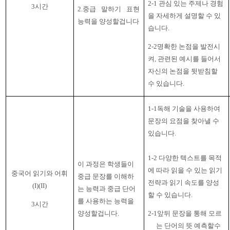
2-1
관심 있는 주제나 경험
3
시간
2.
중급 말하기 표현
을 자세하게 설명할 수 있
능력을 양성할겁니다
습니다
.
2-2
명확한 논점을 발전시
켜
,
관련된 예시를 들어서
자신의 논점을 뒷받침할
수 있습니다
.
1-1독해 기술을 사용하여
문장의 요점을 찾아낼 수
있습니다
.
1-2
다양한 텍스트를 목적
이 과정은 학생들이
에 따라 읽을 수 있는 읽기
중국어 읽기와 어휘
중급 문장를 이해하
전략과 읽기 속도를 양성
(I)(II)
는 능력과 중급 단어
할 수 있습니다
.
를 사용하는 능력을
3
시간
양성할겁니다
.
2-1앞뒤 문장을 통해 모르
는 단어의 뜻 예측할수