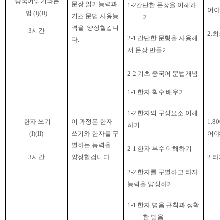
중국어읽기와문
문장 읽기능력과
1-2
간단한 문장을 이해하
어야
법
(I)(II)
기초 문법 사용능
기
력을
양성할겁니
3
시간
2.
최
2-1
간단한 문형을 사용해
다
.
서 문장 만들기
2-2
기초 중국어 문법개념
1-1 한자 획수 배우기
1-2
한자의 구성요소 이해
한자 쓰기
1.80
이 과정은 한자
하기
(I)(II)
어야
쓰기와 한자를 구
별하는 능력을
2-1
한자 부수 이해하기
3
시간
2.
타
양성할겁니다
.
2-2
한자를 구별하고 타자
능력을 양성하기
1-1 한자 병음 규칙과 정확
한 발음