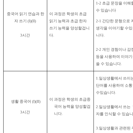
1-2 초급 문장을 이해
수 있습니다
중국어 읽기 연습과 한
이 과정은 학생의 초급
자 쓰기
(I)(II)
읽기 능력과 초급 한자
2-1
간단한 문형으로 
쓰기 능력을 양성할겁니
생각을 이야기할 수있
3
시간
다
.
니다
.
2-2
개인 경험이나 감
등을 사용하여 이야기
쓸 수 있습니다
.
1.
일상생활에서 쓰이
단어를 사용하여 소통
수있습니다
.
이 과정은 학생의 초급중
생활 중국어
(
I
)(II)
국어 능력을 양성할겁
2.
일상생활에서 쓰는
3
시간
니다
.
자를 인식할 수 있습
3.
일상생활과 관련된 