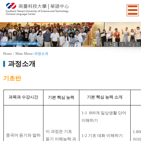
1
2
3
4
5
:::
Home：
Main Menu
>
과정소개
과정소개
기초반
과목과 수강시간
기본 핵심 능력 소개
기본 핵심 능력
1-1 800
개 일상생활 단어
이해하기
이 과정은 기초
1.80
중국어 듣기와 말하
1-2
기초 대화 이해하기
듣기 이해능력 과
어야