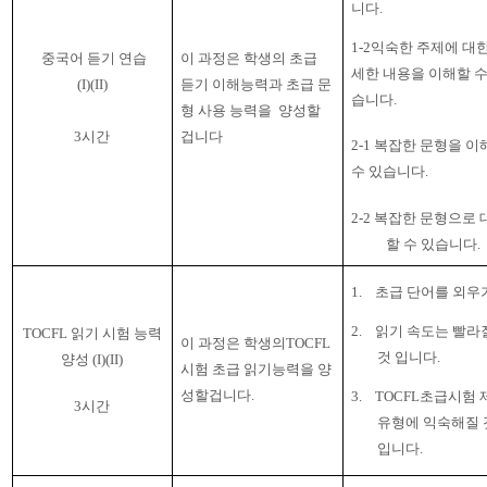
니다
.
1-2
익숙한 주제에 대한
중국어 듣기 연습
이 과정은 학생의 초급
세한 내용을 이해할 수
(I)(II)
듣기 이해능력과 초급 문
습니다
.
형 사용 능력을
양성할
3
시간
겁니다
2-1 복잡한 문형을 이
수 있습니다
.
2-2
복잡한 문형으로 
할 수 있습니다
.
1.
초급 단어를 외우
2.
읽기 속도는 빨라
TOCFL 읽기 시험 능력
이 과정은 학생의
TOCFL
것 입니다
.
양성
(I)(II)
시험 초급 읽기능력을 양
성할겁니다
.
3.
TOCFL
초급시험 
3
시간
유형에 익숙해질 
입니다
.