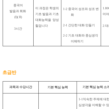
중국어
이 과정은 학생의
1.80
1-2 중국어 성조와 성조 변
발음과 회화
기초 발음과 기초
어야
화
(I)( II)
대화능력을
양성
2-1 간단한 대화 만들기
할겁니다
2.
대
3
시간
2-2
기초 대화와 중심생각
이해하기
초급반
과목과 수강시간
기본 핵심 능력 소
기본 핵심 능력
1-1
익숙한 주제에 대한
심생각을 이해할 수 