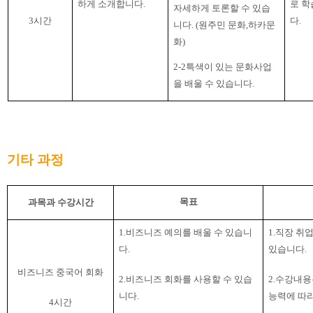
하게 소개합니다
.
로 
자세하게 토론할 수 있습
3
시간
다
.
니다
. (
원주민 문화
,
하카문
화
)
2-2
특색이 있는 문화사업
을 배울 수 있습니다
.
기타 과정
목표
과목과 수강시간
1.비즈니즈 예의를 배울 수 있습니
1.직장 취
다
.
있습니다
.
비즈니즈 중국어 회화
2.비즈니즈 회화를 사용할 수 있습
2.
수강내용
니다
.
능력에 따
4
시간