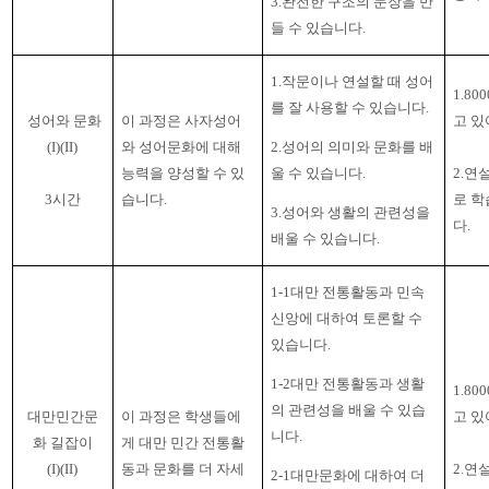
3.
완전한 구조의 문장을 만
들 수 있습니다
.
1.작문이나 연설할 때 성어
1.800
를 잘 사용할 수 있습니다
.
성어와 문화
이 과정은 사자성어
고 있
(I)(II)
와 성어문화에 대해
2.성어의 의미와 문화를 배
능력을 양성할 수 있
울 수 있습니다
.
2.
연설
3
시간
습니다
.
로 
3.
성어와 생활의 관련성을
다
.
배울 수 있습니다
.
1-1대만 전통활동과 민속
신앙에 대하여 토론할 수
있습니다
.
1-2대만 전통활동과 생활
1.800
의 관련성을 배울 수 있습
대만민간문
이 과정은 학생들에
고 있
니다
.
화 길잡이
게 대만 민간 전통활
(I)(II)
동과 문화를 더 자세
2.
연설
2-1대만문화에 대하여 더