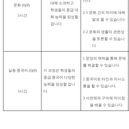
니다
.
대해 소개하고
문화
(I)(II)
학생들의 중급 대
2-1 문화 간의 차이에 대해
3
시간
화 능력을 양성할
발표 할 수 있습니다
.
겁니다
.
2-2
문화와 생활의 관련성
을 토론할 수 있습니
다
.
1.문장의 맥락을 통해 문제
를 해결할 수 있습니다
.
실용 중국어
(I)(II)
이 과정은 학생들의
중급 중국어 다양한
2.
중국어로 타인과 의사소
능력을 양성할 겁니
통을 할 수 있습니다
.
3
시간
다
.
3.
서면체와 구어체 차이점
을 배울 수 있습니다
.