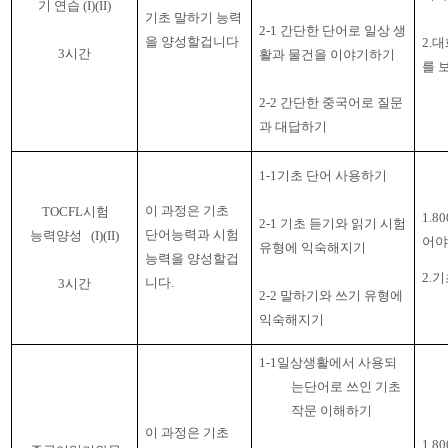
기 연습
(I)(II)
기초 말하기 능력
2-1
간단한 단어로 일상 생
을 양성할겁니다
2.
대
3
시간
활과 물건을 이야기하기
를 
2-2
간단한 중국어로 질문
과 대답하기
1-1기초 단어 사용하기
이 과정은 기초
TOCFL
시험
1.8
2-1 기초 듣기와 읽기 시험
단어능력과 시험
능력양성
(I)(II)
어야
유형에 익숙해지기
능력을 양성할겁
2.
니다
.
3
시간
2-2
말하기와 쓰기 유형에
익숙해지기
1-1일상생활에서 사용되
는단어로 쓰인 기초
작문 이해하기
이 과정은 기초
1.80