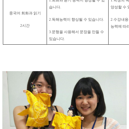
1.회화와 듣기 능력이 향상될 수 있
1.학생의 
습니다
.
양성할 수
중국어 회화과 읽기
2.독해능력이 향상될 수 있습니다
.
2.
수강내용
2
시간
능력에 따
3.
문형을 사용해서 문장을 만들 수
있습니다
.