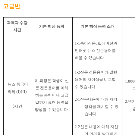
고급반
과목과 수강
기본 핵심 능력
기본 핵심 능력 소개
시간
1-1종이신문
,
텔레비전과
인터넷 뉴스 전문용어를
배울 수 있습니다
.
1-2
신문 전문용어와 일반
용어의 차이점을 비교할
이 과정은 학생이 신
1.80
뉴스 중국어
수 있습니다
.
문 전문용어를 이해
회화
(I)(II)
하는 능력이나 고급
2-1신문내용에 대해 자기
2.
연기
말하기 표현 능력을
3
시간
생각을 제시할 수 있
양성할 수 있습니다
.
습니다
2-2
신문 내용에 대해 자신
의 의견을 발표하거