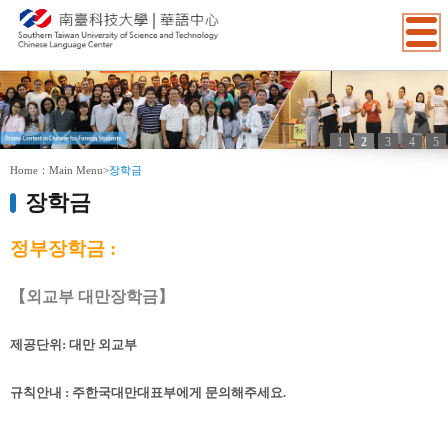
1
2
3
4
5
:::
Home：
Main Menu
>
장학금
장학금
정부장학금
:
【
외교부 대만장학금】
제공단위
:
대만
외교부
규칙안내
:
주한국대만대표부에게
문의해주세요
.