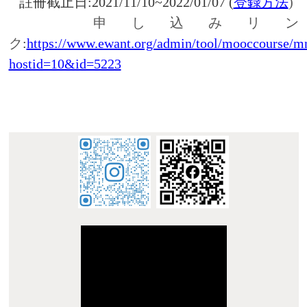
:::
©南臺科技大學 華語中心 STUST Chinese Language
Center
地址 : 710 台南市永康區南台街 1 號 Address : No. 1,
Nan-Tai Street, Yungkang Dist., Tainan City 710, Taiwan
R.O.C.
TEL：+886-62533131 Ext. 1601 ~ 1602 E-mail :
dept_chilance@stust.edu.tw