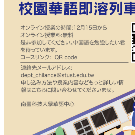
(2)
ewant
育網開放教育平台
註冊截止日:
2021/11/10~2022/01/07 (
登録方法
)
申し込みリン
ク
:
https://www.ewant.org/admin/tool/mooccourse/mnetcourseinfo
hostid=10&id=5223