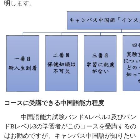
コースに受講できる中国語能力程度
中国語能力試験バンド
A
レベル
2
及びバン
ド
B
レベル
3
の学習者がこのコースを受講するの
はお勧めですが、キャンパス中国語が知りたい
方
々
には、一緒に見ても歓迎です。このコース
は
2021
年
11
月に開始される予定ですので、ぜひ
ご期待ください。
プラットフォーム
(1)
OpenEdu
註冊截止日:
2021/12/15~2022/12/15
申し込みリン
ク
:
https://www.openedu.tw/course.jsp?
id=1354&lang=en